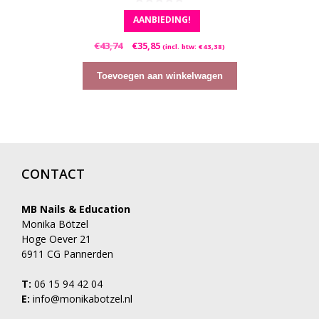
0
AANBIEDING!
v
a
n
Oorspronkelijke
Huidige
€
43,74
€
35,85
5
(incl. btw:
€
43,38
)
prijs
prijs
was:
is:
Toevoegen aan winkelwagen
€43,74.
€35,85.
CONTACT
MB Nails & Education
Monika Bötzel
Hoge Oever 21
6911 CG Pannerden
T:
06 15 94 42 04
E:
info@monikabotzel.nl