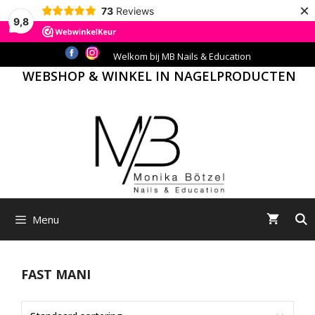
×
73
Reviews
9,8
Ga
Welkom bij MB Nails & Education
naar
WEBSHOP & WINKEL IN NAGELPRODUCTEN
de
inhoud
Menu
FAST MANI