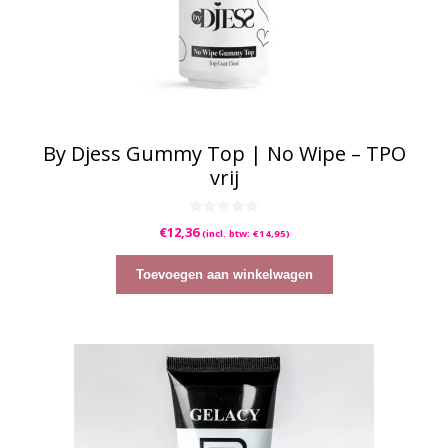
By Djess Gummy Top | No Wipe – TPO
vrij
0
€
12,36
(incl. btw:
€
14,95
)
v
a
n
5
Toevoegen aan winkelwagen