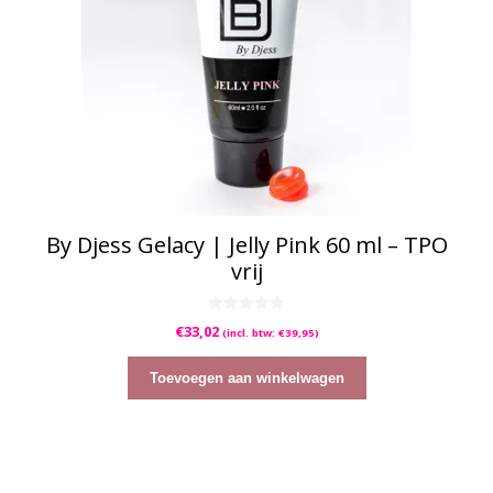
By Djess Gelacy | Jelly Pink 60 ml – TPO
vrij
0
€
33,02
(incl. btw:
€
39,95
)
v
a
n
5
Toevoegen aan winkelwagen