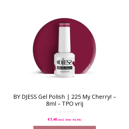
BY DJESS Gel Polish | 225 My Cherry! –
8ml – TPO vrij
0
€
7,40
(incl. btw:
€
8,95
)
v
a
n