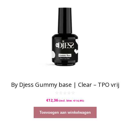
By Djess Gummy base | Clear – TPO vrij
0
€
12,36
(incl. btw:
€
14,95
)
v
a
n
5
Toevoegen aan winkelwagen