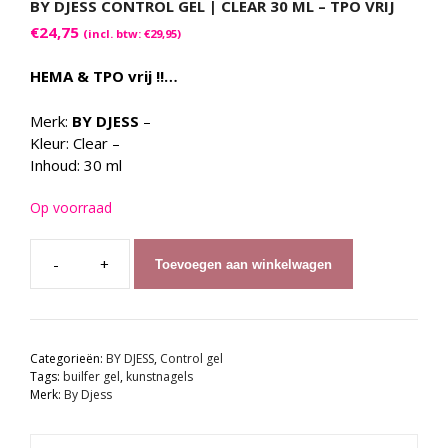
BY DJESS CONTROL GEL | CLEAR 30 ML – TPO VRIJ
€
24,75
(incl. btw:
€
29,95
)
HEMA & TPO vrij !!…
Merk:
BY DJESS
–
Kleur: Clear –
Inhoud: 30 ml
Op voorraad
Toevoegen aan winkelwagen
By
Djess
Control
Gel
Categorieën:
BY DJESS
,
Control gel
|
Tags:
builfer gel
,
kunstnagels
Clear
Merk:
By Djess
30
ml