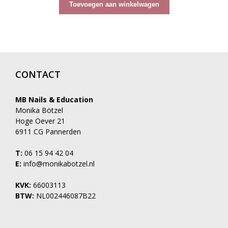
5
Toevoegen aan winkelwagen
CONTACT
MB Nails & Education
Monika Bötzel
Hoge Oever 21
6911 CG Pannerden
T:
06 15 94 42 04
E:
info@monikabotzel.nl
KVK:
66003113
BTW:
NL002446087B22