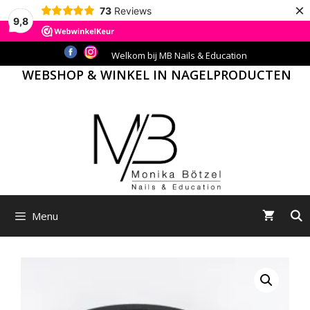
×
73
Reviews
9,8
Ga
Welkom bij MB Nails & Education
naar
WEBSHOP & WINKEL IN NAGELPRODUCTEN
de
inhoud
Menu