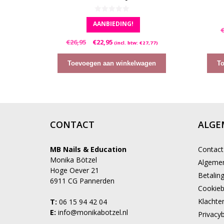
0
AANBIEDING!
v
a
n
Oorspronkelijke
Huidige
€
26,95
€
22,95
5
(incl. btw:
€
27,77
)
prijs
prijs
was:
is:
Toevoegen aan winkelwagen
T
€26,95.
€22,95.
CONTACT
ALGE
MB Nails & Education
Contact
Monika Bötzel
Algeme
Hoge Oever 21
Betalin
6911 CG Pannerden
Cookieb
Klachte
T:
06 15 94 42 04
E:
info@monikabotzel.nl
Privacyb