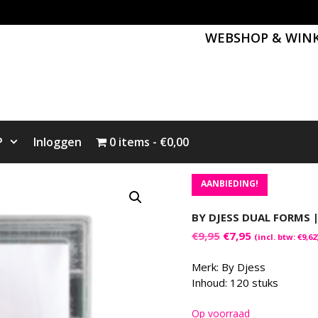
WEBSHOP & WIN
P
Inloggen
0 items
€0,00
AANBIEDING!
BY DJESS DUAL FORMS 
Oorspronkelijke
Huidige
€
9,95
€
7,95
(incl. btw:
€
9,62
prijs
prijs
was:
is:
Merk: By Djess
€9,95.
€7,95.
Inhoud: 120 stuks
Op voorraad