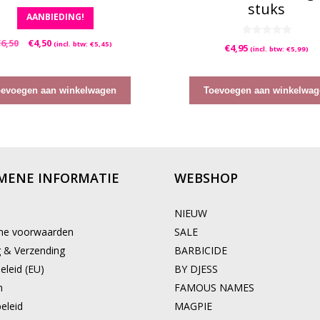
stuks
0
AANBIEDING!
v
a
n
Oorspronkelijke
Huidige
€
6,50
€
4,50
5
0
(incl. btw:
€
5,45
)
€
4,95
(incl. btw:
€
5,99
)
v
prijs
prijs
a
was:
is:
n
5
€6,50.
€4,50.
oevoegen aan winkelwagen
Toevoegen aan winkelwag
MENE INFORMATIE
WEBSHOP
NIEUW
ne voorwaarden
SALE
g & Verzending
BARBICIDE
eleid (EU)
BY DJESS
n
FAMOUS NAMES
eleid
MAGPIE