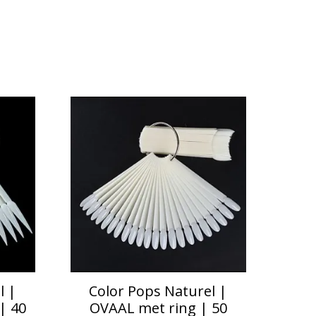
l |
Color Pops Naturel |
| 40
OVAAL met ring | 50