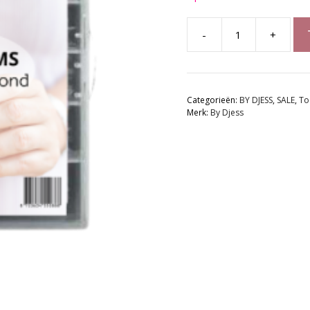
-
+
By
Djess
Dual
Forms
Categorieën:
BY DJESS
,
SALE
,
To
|
Merk:
By Djess
Russian
Almond
aantal