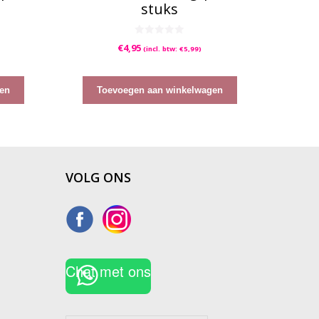
stuks
0
€
4,95
(incl. btw:
€
5,99
)
v
a
n
5
en
Toevoegen aan winkelwagen
VOLG ONS
Chat met ons