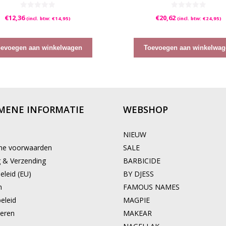
0
0
€
12,36
€
20,62
(incl. btw:
€
14,95
)
(incl. btw:
€
24,95
)
v
v
a
a
n
n
5
5
oevoegen aan winkelwagen
Toevoegen aan winkelwag
MENE INFORMATIE
WEBSHOP
NIEUW
ne voorwaarden
SALE
g & Verzending
BARBICIDE
eleid (EU)
BY DJESS
n
FAMOUS NAMES
eleid
MAGPIE
eren
MAKEAR