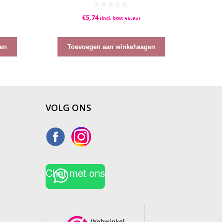
0
€
5,74
(incl. btw:
€
6,95
)
v
a
n
5
en
Toevoegen aan winkelwagen
VOLG ONS
Chat met ons