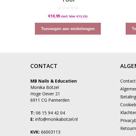
0
€
10,95
(incl. btw:
€
13,25
)
v
a
n
5
Toevoegen aan winkelwagen
T
CONTACT
ALGE
MB Nails & Education
Contact
Monika Bötzel
Algeme
Hoge Oever 21
Betalin
6911 CG Pannerden
Cookieb
Klachte
T:
06 15 94 42 04
E:
info@monikabotzel.nl
Privacyb
Retourn
KVK:
66003113