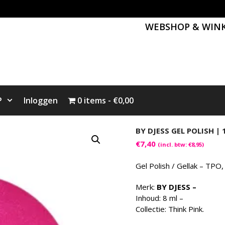
WEBSHOP & WIN
P
Inloggen
0 items
€0,00
BY DJESS GEL POLISH | 
€
7,40
(incl. btw:
€
8,95
)
Gel Polish / Gellak – TPO,
Merk:
BY DJESS –
Inhoud: 8 ml –
Collectie: Think Pink.