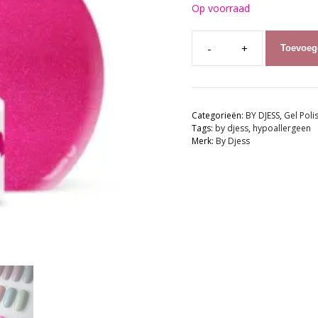
Op voorraad
Toevoeg
BY
DJESS
Gel
Polish
Categorieën:
BY DJESS
,
Gel Poli
|
Tags:
by djess
,
hypoallergeen
185
Merk:
By Djess
Especially
-
8ml
-
TPO
vrij
aantal