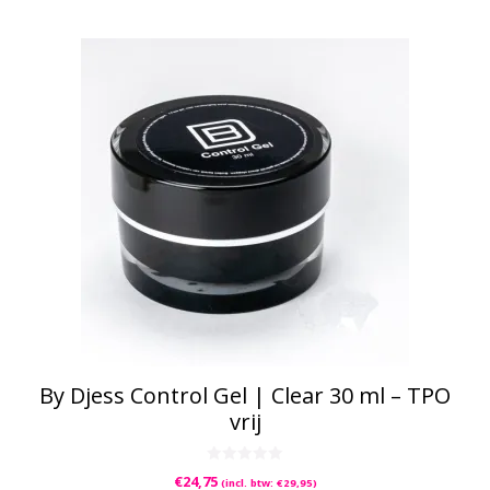
By Djess Control Gel | Clear 30 ml – TPO
vrij
0
€
24,75
(incl. btw:
€
29,95
)
v