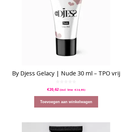
By Djess Gelacy | Nude 30 ml – TPO vrij
0
€
20,62
(incl. btw:
€
24,95
)
v
a
n
5
Toevoegen aan winkelwagen