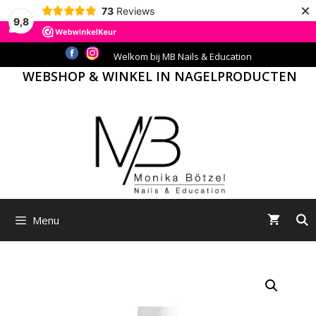
×
73
Reviews
9,8
Ga
Welkom bij MB Nails & Education
naar
WEBSHOP & WINKEL IN NAGELPRODUCTEN
de
inhoud
Menu