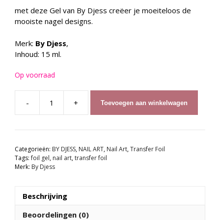
met deze Gel van By Djess creëer je moeiteloos de
mooiste nagel designs.
Merk:
By Djess
,
Inhoud: 15 ml.
Op voorraad
-
+
Toevoegen aan winkelwagen
By
Djess
Transfer
Foil
Categorieën:
BY DJESS
,
NAIL ART
,
Nail Art
,
Transfer Foil
Gel
Tags:
foil gel
,
nail art
,
transfer foil
-
Merk:
By Djess
15ml
aantal
Beschrijving
Beoordelingen (0)