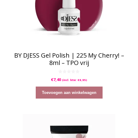
BY DJESS Gel Polish | 225 My Cherry! –
8ml – TPO vrij
0
€
7,40
(incl. btw:
€
8,95
)
v
a
n
5
Toevoegen aan winkelwagen