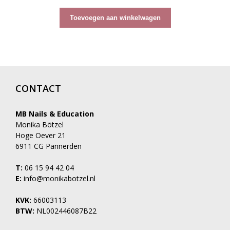
a
n
5
Toevoegen aan winkelwagen
CONTACT
MB Nails & Education
Monika Bötzel
Hoge Oever 21
6911 CG Pannerden
T:
06 15 94 42 04
E:
info@monikabotzel.nl
KVK:
66003113
BTW:
NL002446087B22