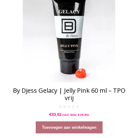
By Djess Gelacy | Jelly Pink 60 ml – TPO
vrij
0
€
33,02
(incl. btw:
€
39,95
)
v
a
n
5
Toevoegen aan winkelwagen