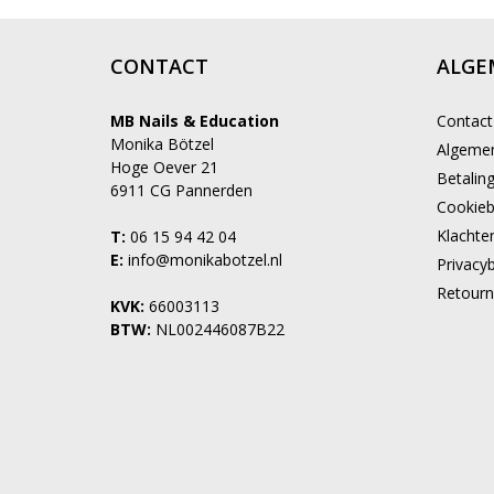
CONTACT
ALGE
MB Nails & Education
Contact
Monika Bötzel
Algeme
Hoge Oever 21
Betalin
6911 CG Pannerden
Cookieb
Klachte
T:
06 15 94 42 04
E:
info@monikabotzel.nl
Privacyb
Retourn
KVK:
66003113
BTW:
NL002446087B22