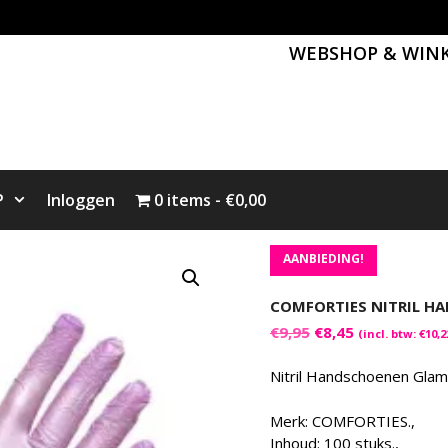
WEBSHOP & WIN
P
Inloggen
0 items
€0,00
AANBIEDING!
COMFORTIES NITRIL HA
Oorspronkelijke
Huidige
€
9,95
€
8,45
(incl. btw:
€
10,2
prijs
prijs
was:
is:
Nitril Handschoenen Glam
€9,95.
€8,45.
Merk: COMFORTIES.,
Inhoud: 100 stuks.,