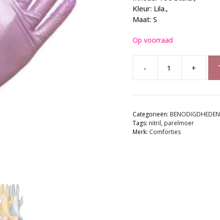
Kleur: Lila.,
Maat: S
Op voorraad
-
+
COMFORTIES
Nitril
Handschoenen
|
Categorieën:
BENODIGDHEDEN
Glamour
Tags:
nitril
,
parelmoer
Lila
Merk:
Comforties
|
Maat
S
aantal