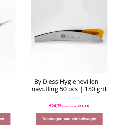
By Djess Hygienevijlen |
navulling 50 pcs | 150 grit
0
€
24,75
(incl. btw:
€
29,95
)
v
a
n
5
en
Toevoegen aan winkelwagen