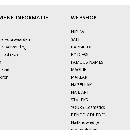
MENE INFORMATIE
WEBSHOP
NIEUW
ne voorwaarden
SALE
g & Verzending
BARBICIDE
eleid (EU)
BY DJESS
n
FAMOUS NAMES
eleid
MAGPIE
eren
MAKEAR
NAGELLAK
NAIL ART
STALEKS
YOURS Cosmetics
BENODIGDHEDEN
NailKnowledge
IBX Workshop