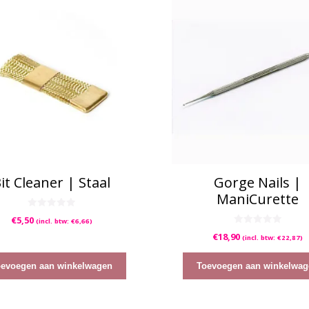
it Cleaner | Staal
Gorge Nails |
ManiCurette
0
€
5,50
(incl. btw:
€
6,66
)
v
a
0
€
18,90
(incl. btw:
€
22,87
)
n
v
5
a
n
5
oevoegen aan winkelwagen
Toevoegen aan winkelwag