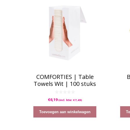
COMFORTIES | Table
B
Towels Wit | 100 stuks
0
€
6,19
(incl. btw:
€
7,49
)
v
a
n
5
Toevoegen aan winkelwagen
T