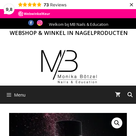
×
73
Reviews
9,8
Ga
Welkom bij MB Nails & Education
naar
WEBSHOP & WINKEL IN NAGELPRODUCTEN
de
inhoud
Menu