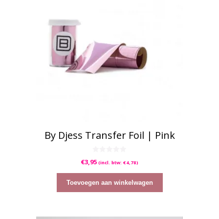
By Djess Transfer Foil | Pink
0
€
3,95
(incl. btw:
€
4,78
)
v
a
n
5
Toevoegen aan winkelwagen