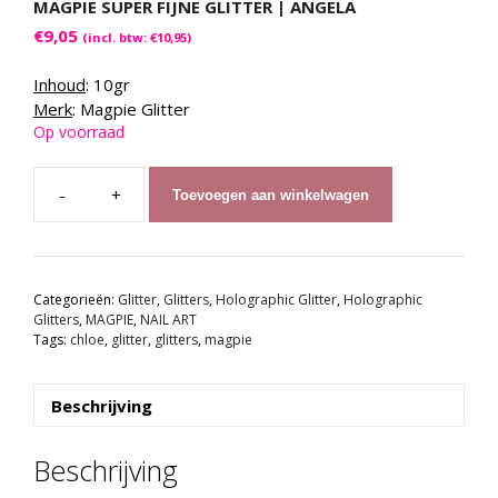
MAGPIE SUPER FIJNE GLITTER | ANGELA
€
9,05
(incl. btw:
€
10,95
)
Inhoud
: 10gr
Merk
: Magpie Glitter
Op voorraad
Toevoegen aan winkelwagen
MAGPIE
Super
Fijne
Glitter
Categorieën:
Glitter
,
Glitters
,
Holographic Glitter
,
Holographic
|
Glitters
,
MAGPIE
,
NAIL ART
ANGELA
Tags:
chloe
,
glitter
,
glitters
,
magpie
aantal
Beschrijving
Beschrijving