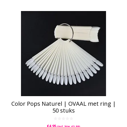
Color Pops Naturel | OVAAL met ring |
50 stuks
0
€
4,95
(incl. btw:
€
5,99
)