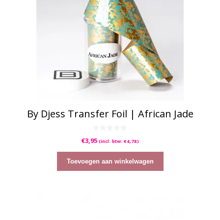
By Djess Transfer Foil | African Jade
0
€
3,95
(incl. btw:
€
4,78
)
v
a
n
5
Toevoegen aan winkelwagen