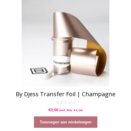
By Djess Transfer Foil | Champagne
0
€
3,50
(incl. btw:
€
4,24
)
v
a
n
5
Toevoegen aan winkelwagen