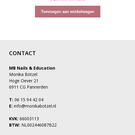
v
a
n
5
Toevoegen aan winkelwagen
CONTACT
MB Nails & Education
Monika Bötzel
Hoge Oever 21
6911 CG Pannerden
T:
06 15 94 42 04
E:
info@monikabotzel.nl
KVK:
66003113
BTW:
NL002446087B22