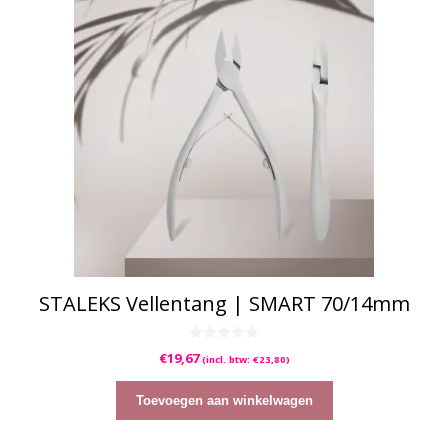
STALEKS Vellentang | SMART 70/14mm
0
€
19,67
(incl. btw:
€
23,80
)
v
a
n
5
Toevoegen aan winkelwagen