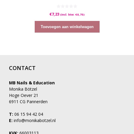
0
€
7,23
(incl. btw:
€
8,75
)
v
a
n
5
Toevoegen aan winkelwagen
CONTACT
MB Nails & Education
Monika Bötzel
Hoge Oever 21
6911 CG Pannerden
T:
06 15 94 42 04
E:
info@monikabotzel.nl
KVK:
66003113