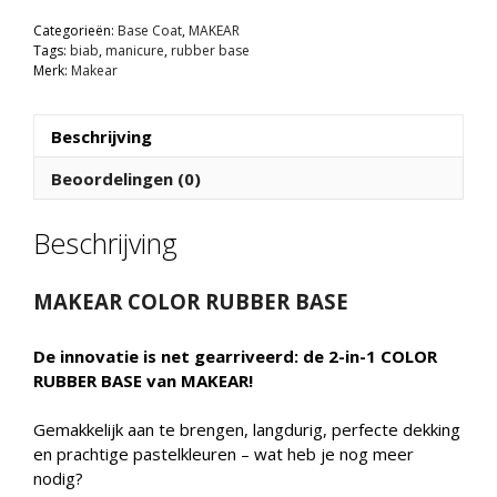
Base
Categorieën:
Base Coat
,
MAKEAR
|
Tags:
biab
,
manicure
,
rubber base
CRB21
Merk:
Makear
Bubble
Green
-
Beschrijving
TPO
Beoordelingen (0)
vrij
aantal
Beschrijving
MAKEAR COLOR RUBBER BASE
De innovatie is net gearriveerd: de 2-in-1 COLOR
RUBBER BASE van MAKEAR!
Gemakkelijk aan te brengen, langdurig, perfecte dekking
en prachtige pastelkleuren – wat heb je nog meer
nodig?