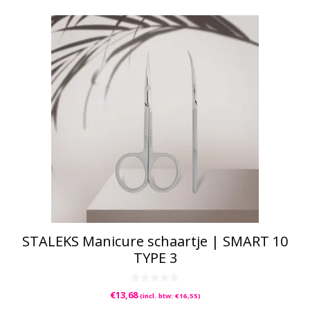
STALEKS Manicure schaartje | SMART 10
TYPE 3
0
€
13,68
(incl. btw:
€
16,55
)
v
a