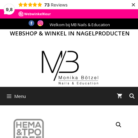
×
73
Reviews
9,8
Ga
Welkom bij MB Nails & Education
naar
WEBSHOP & WINKEL IN NAGELPRODUCTEN
de
inhoud
Menu