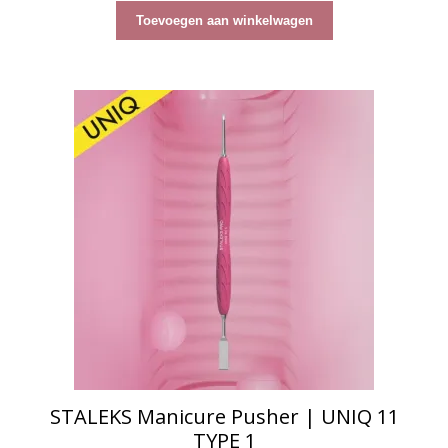
n
5
Toevoegen aan winkelwagen
STALEKS Manicure Pusher | UNIQ 11
TYPE 1