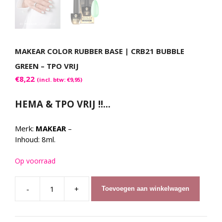
MAKEAR COLOR RUBBER BASE | CRB21 BUBBLE
GREEN – TPO VRIJ
€
8,22
(incl. btw:
€
9,95
)
HEMA & TPO VRIJ !!…
Merk:
MAKEAR
–
Inhoud: 8ml.
Op voorraad
-
+
Toevoegen aan winkelwagen
MAKEAR
Color
Rubber