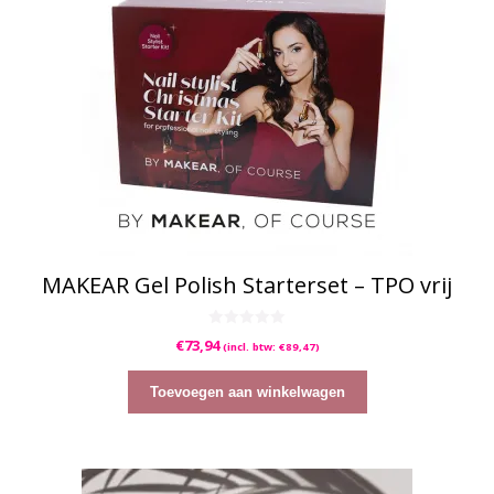
MAKEAR Gel Polish Starterset – TPO vrij
0
€
73,94
(incl. btw:
€
89,47
)
v
a
n
5
Toevoegen aan winkelwagen