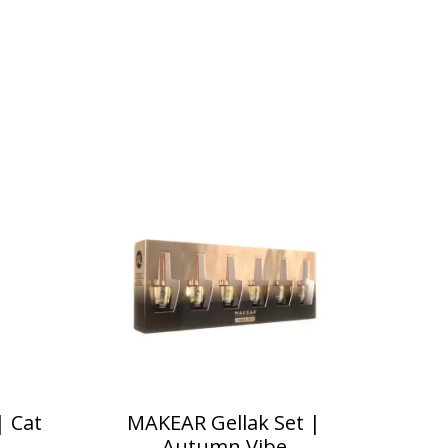
| Cat
MAKEAR Gellak Set |
Autumn Vibe