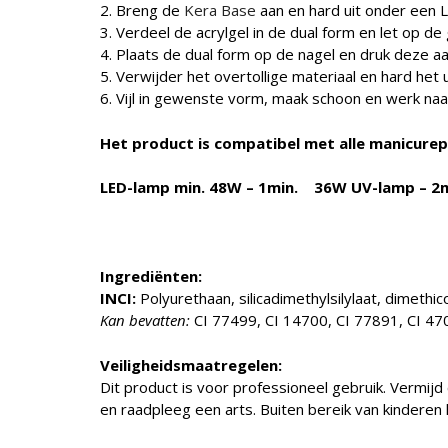
2. Breng de
Kera Base
aan en hard uit onder een 
3. Verdeel de acrylgel in de dual form en let op d
4. Plaats de dual form op de nagel en druk deze aa
5. Verwijder het overtollige materiaal en hard het 
6. Vijl in gewenste vorm, maak schoon en werk naa
Het product is compatibel met alle manicure
LED-lamp min. 48W – 1min. 36W UV-lamp – 2m
Ingrediënten:
INCI:
Polyurethaan, silicadimethylsilylaat, dimethi
Kan bevatten:
CI 77499, CI 14700, CI 77891, CI 47
Veiligheidsmaatregelen:
Dit product is voor professioneel gebruik. Vermijd
en raadpleeg een arts. Buiten bereik van kinderen