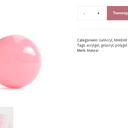
Toevoeg
MAKEAR
GelAcryl
2
|
Categorieën:
GelAcryl
,
MAKEAR
GA06
Tags:
acrylgel
,
gelacryl
,
polygel
Blush
Merk:
Makear
Pink
-
60g
aantal