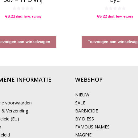
0
0
€
8,22
€
8,22
(incl. btw:
€
9,95
)
(incl. btw:
€
9,95
)
v
v
a
a
n
n
5
5
oevoegen aan winkelwagen
Toevoegen aan winkelwag
MENE INFORMATIE
WEBSHOP
NIEUW
ne voorwaarden
SALE
g & Verzending
BARBICIDE
eleid (EU)
BY DJESS
n
FAMOUS NAMES
eleid
MAGPIE