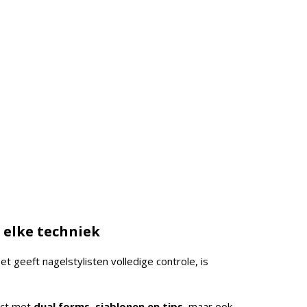
n elke techniek
t geeft nagelstylisten volledige controle, is
ect met
dual forms, sjablonen en tips,
maar ook