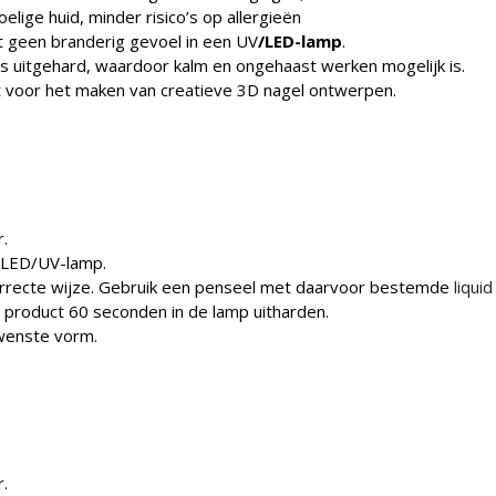
elige huid, minder risico’s op allergieën
 geen branderig gevoel in een UV
/LED-lamp
.
 is uitgehard, waardoor kalm en ongehaast werken mogelijk is.
t voor het maken van creatieve 3D nagel ontwerpen.
.
 LED/UV-lamp.
orrecte wijze. Gebruik een penseel met daarvoor bestemde
liquid
et product 60 seconden in de lamp uitharden.
ewenste vorm.
.