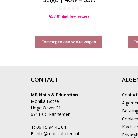
0
€
57,81
(incl. btw:
€
69,95
)
v
a
n
5
Toevoegen aan winkelwagen
T
CONTACT
ALGE
MB Nails & Education
Contact
Monika Bötzel
Algeme
Hoge Oever 21
Betalin
6911 CG Pannerden
Cookieb
Klachte
T:
06 15 94 42 04
E:
info@monikabotzel.nl
Privacyb