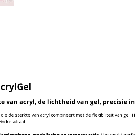
crylGel
 van acryl, de lichtheid van gel, precisie i
ie de sterkte van acryl combineert met de flexibiliteit van gel. He
indresultaat.
verlengingen, modellering en reconstructie
. Het werkt perf