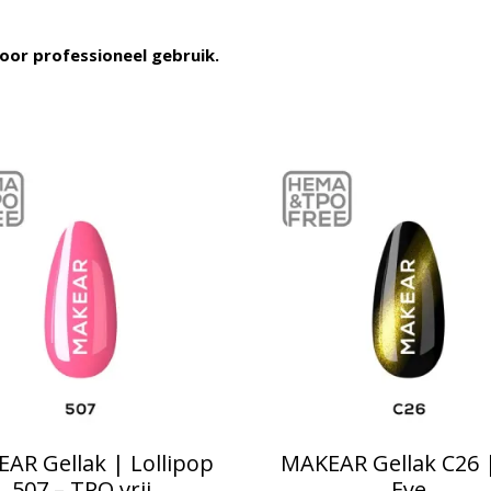
voor professioneel gebruik.
AR Gellak | Lollipop
MAKEAR Gellak C26 
507 – TPO vrij
Eye