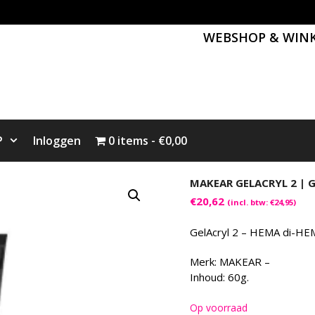
WEBSHOP & WIN
P
Inloggen
0 items
€0,00
MAKEAR GELACRYL 2 | G
€
20,62
(incl. btw:
€
24,95
)
GelAcryl 2 – HEMA di-HEMA
Merk: MAKEAR –
Inhoud: 60g.
Op voorraad