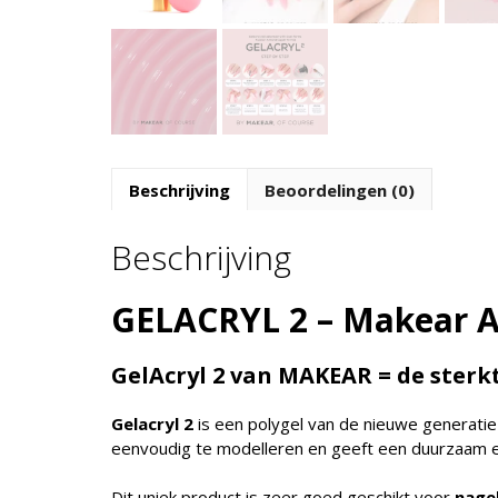
Beschrijving
Beoordelingen (0)
Beschrijving
GELACRYL 2 – Makear A
GelAcryl 2 van MAKEAR = de sterkte
Gelacryl 2
is een polygel van de nieuwe generatie d
eenvoudig te modelleren en geeft een duurzaam e
Dit uniek product is zeer goed geschikt voor
nagel