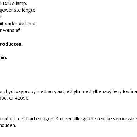
LED/UV-lamp.
e gewenste lengte.
n.
uit onder de lamp.
r wens af.
producten.
in.
con, hydroxypropylmethacrylaat, ethyltrimethylbenzoylfenylfosfina
000, CI 42090.
 contact met huid en ogen. Kan een allergische reactie veroorzaken
 houden.