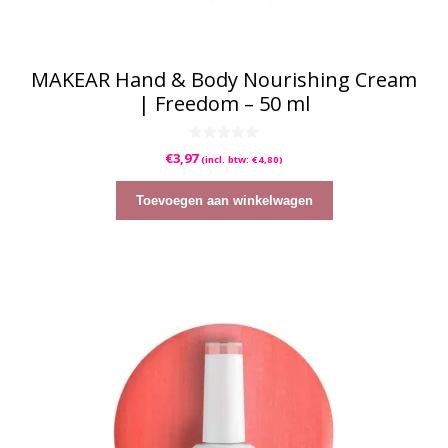
MAKEAR Hand & Body Nourishing Cream
| Freedom – 50 ml
0
€
3,97
(incl. btw:
€
4,80
)
v
a
n
5
Toevoegen aan winkelwagen