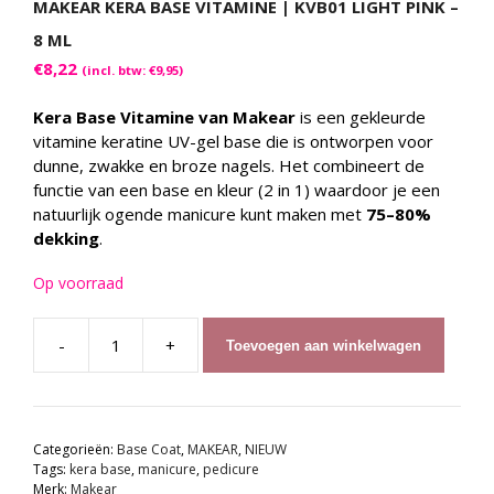
MAKEAR KERA BASE VITAMINE | KVB01 LIGHT PINK –
8 ML
€
8,22
(incl. btw:
€
9,95
)
Kera Base Vitamine van Makear
is een gekleurde
vitamine keratine UV-gel base die is ontworpen voor
dunne, zwakke en broze nagels. Het combineert de
functie van een base en kleur (2 in 1) waardoor je een
natuurlijk ogende manicure kunt maken met
75–80%
dekking
.
Op voorraad
-
+
Toevoegen aan winkelwagen
MAKEAR
Kera
Base
Vitamine
Categorieën:
Base Coat
,
MAKEAR
,
NIEUW
|
Tags:
kera base
,
manicure
,
pedicure
KVB01
Merk:
Makear