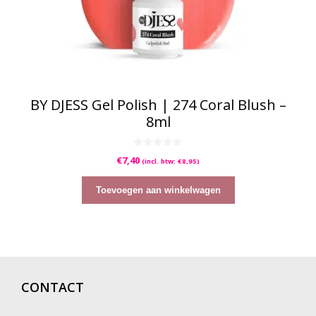
BY DJESS Gel Polish | 274 Coral Blush –
8ml
0
€
7,40
(incl. btw:
€
8,95
)
v
a
n
5
Toevoegen aan winkelwagen
CONTACT