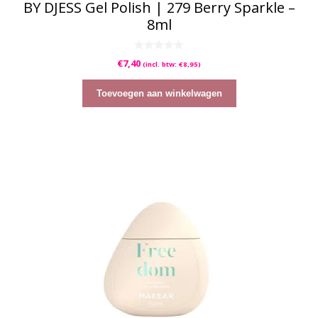
BY DJESS Gel Polish | 279 Berry Sparkle –
8ml
0
€
7,40
(incl. btw:
€
8,95
)
v
a
n
5
Toevoegen aan winkelwagen