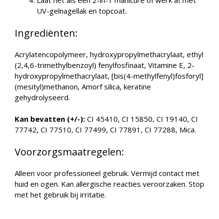
Laat het als een 2-in-1 manicure of werk af met
UV-gelnagellak en topcoat.
Ingrediënten:
Acrylatencopolymeer, hydroxypropylmethacrylaat, ethyl
(2,4,6-trimethylbenzoyl) fenylfosfinaat, Vitamine E, 2-
hydroxypropylmethacrylaat, [bis(4-methylfenyl)fosforyl]
(mesityl)methanon, Amorf silica, keratine
gehydrolyseerd.
Kan bevatten (+/-):
CI 45410, CI 15850, CI 19140, CI
77742, CI 77510, CI 77499, CI 77891, CI 77288, Mica.
Voorzorgsmaatregelen:
Alleen voor professioneel gebruik. Vermijd contact met
huid en ogen. Kan allergische reacties veroorzaken. Stop
met het gebruik bij irritatie.