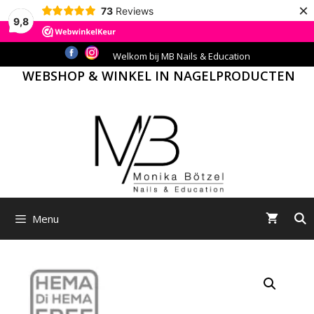
×
73
Reviews
9,8
Ga
Welkom bij MB Nails & Education
naar
WEBSHOP & WINKEL IN NAGELPRODUCTEN
de
inhoud
Menu