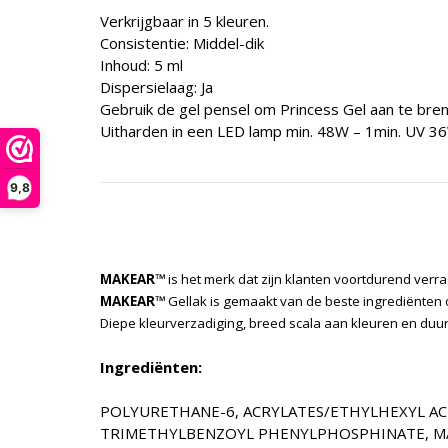
Verkrijgbaar in 5 kleuren.
Consistentie: Middel-dik
Inhoud: 5 ml
Dispersielaag: Ja
Gebruik de gel pensel om Princess Gel aan te bre
Uitharden in een LED lamp min. 48W – 1min. UV 36
9,8
MAKEAR™
is het merk dat zijn klanten voortdurend verr
MAKEAR™
Gellak is gemaakt van de beste ingrediënten 
Diepe kleurverzadiging, breed scala aan kleuren en d
Ingrediënten:
POLYURETHANE-6, ACRYLATES/ETHYLHEXYL AC
TRIMETHYLBENZOYL PHENYLPHOSPHINATE, MAY CO