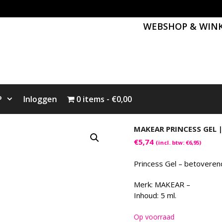
WEBSHOP & WIN
P
Inloggen
0 items
€0,00
MAKEAR PRINCESS GEL |
€
5,74
(incl. btw:
€
6,95
)
Princess Gel – betoverend
Merk: MAKEAR –
Inhoud: 5 ml.
Op voorraad