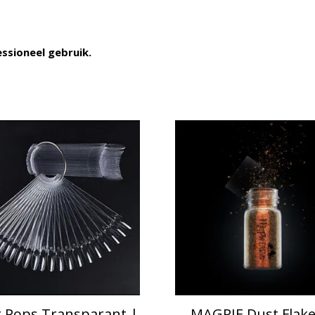
ssioneel gebruik.
r Pops Transparant |
MAGPIE Dust Flake