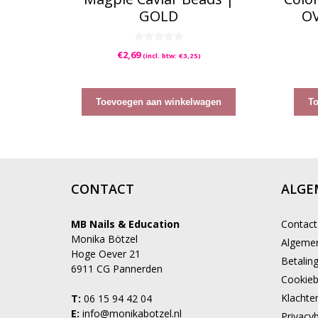
GOLD
OV
0
€
2,69
(incl. btw:
€
3,25
)
v
a
n
5
Toevoegen aan winkelwagen
T
CONTACT
ALGE
MB Nails & Education
Contact
Monika Bötzel
Algeme
Hoge Oever 21
Betalin
6911 CG Pannerden
Cookieb
Klachte
T:
06 15 94 42 04
E:
info@monikabotzel.nl
Privacyb