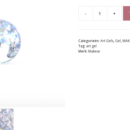
-
+
MAKEAR
Princess
Gel
|
Categorieën:
Art Gels
,
Gel
,
MAK
PG03
Tag:
art gel
Blue
Merk:
Makear
-
TPO
vrij
aantal