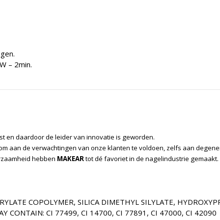
ngen.
W – 2min.
ast en daardoor de leider van innovatie is geworden.
om aan de verwachtingen van onze klanten te voldoen, zelfs aan degenen 
uurzaamheid hebben
MAKEAR
tot dé favoriet in de nagelindustrie gemaakt.
RYLATE COPOLYMER, SILICA DIMETHYL SILYLATE, HYDROXY
NTAIN: CI 77499, CI 14700, CI 77891, CI 47000, CI 42090