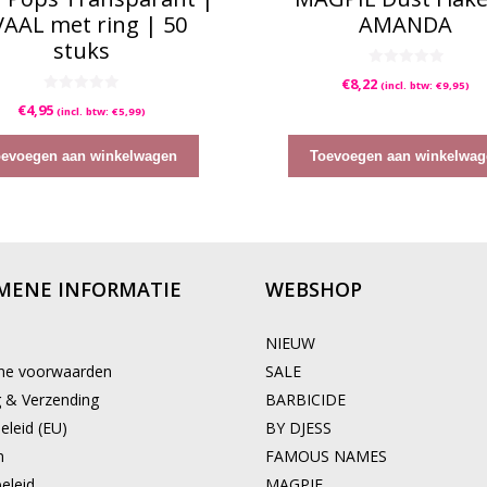
AAL met ring | 50
AMANDA
stuks
0
€
8,22
(incl. btw:
€
9,95
)
v
0
a
€
4,95
(incl. btw:
€
5,99
)
v
n
a
5
n
5
oevoegen aan winkelwagen
Toevoegen aan winkelwag
MENE INFORMATIE
WEBSHOP
NIEUW
ne voorwaarden
SALE
g & Verzending
BARBICIDE
eleid (EU)
BY DJESS
n
FAMOUS NAMES
eleid
MAGPIE