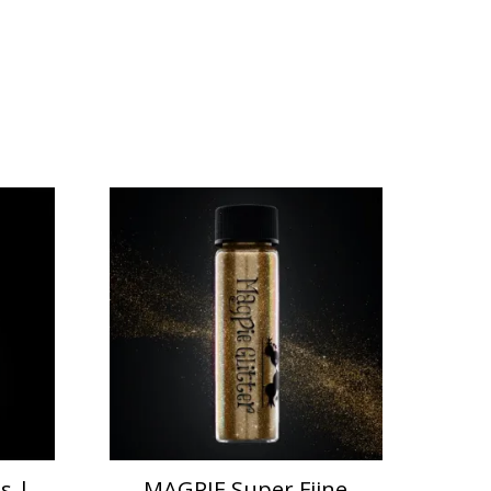
s |
MAGPIE Super Fijne