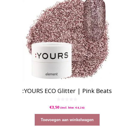
:YOURS ECO Glitter | Pink Beats
0
€
3,50
(incl. btw:
€
4,24
)
v
a
n
5
Toevoegen aan winkelwagen