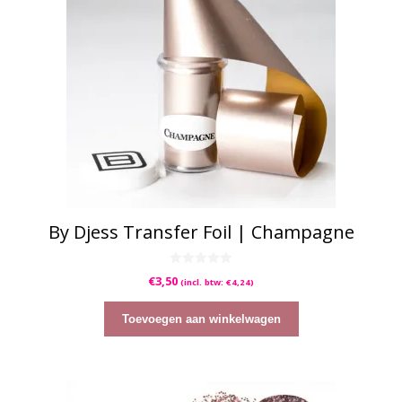
By Djess Transfer Foil | Champagne
0
€
3,50
(incl. btw:
€
4,24
)
v
a
n
5
Toevoegen aan winkelwagen