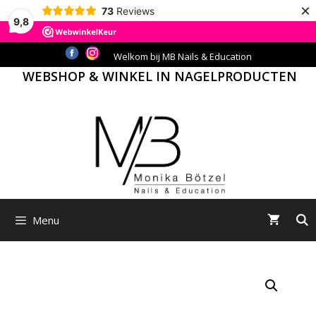
×
73
Reviews
9,8
Ga
Welkom bij MB Nails & Education
naar
WEBSHOP & WINKEL IN NAGELPRODUCTEN
de
inhoud
Menu