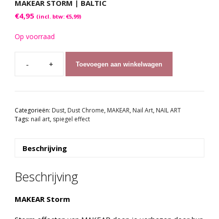
MAKEAR STORM | BALTIC
€
4,95
(incl. btw:
€
5,99
)
Op voorraad
Toevoegen aan winkelwagen
MAKEAR
Storm
|
BALTIC
Categorieën:
Dust
,
Dust Chrome
,
MAKEAR
,
Nail Art
,
NAIL ART
aantal
Tags:
nail art
,
spiegel effect
Beschrijving
Beschrijving
MAKEAR Storm