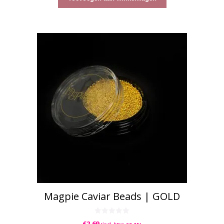
Magpie Caviar Beads | GOLD
0
€
2,69