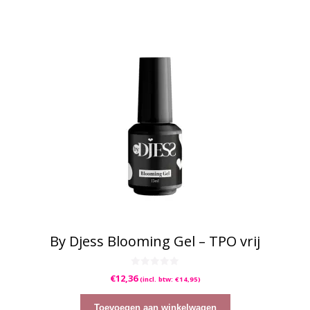
By Djess Blooming Gel – TPO vrij
0
€
12,36
(incl. btw:
€
14,95
)
v
a
n
5
Toevoegen aan winkelwagen