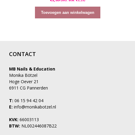
(incl. btw:
€
3,25
)
v
a
n
5
Toevoegen aan winkelwagen
CONTACT
MB Nails & Education
Monika Bötzel
Hoge Oever 21
6911 CG Pannerden
T:
06 15 94 42 04
E:
info@monikabotzel.nl
KVK:
66003113
BTW:
NL002446087B22