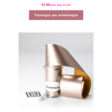
0
€
2,69
(incl. btw:
€
3,25
)
v
a
n
5
Toevoegen aan winkelwagen