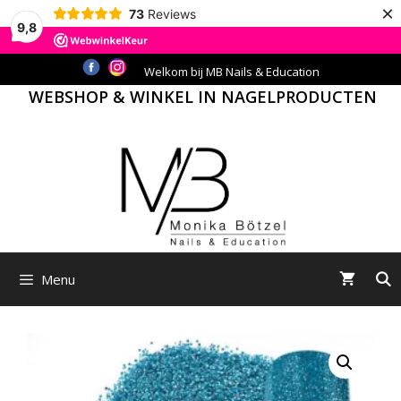
×
73
Reviews
9,8
Ga
Welkom bij MB Nails & Education
naar
WEBSHOP & WINKEL IN NAGELPRODUCTEN
de
inhoud
Menu