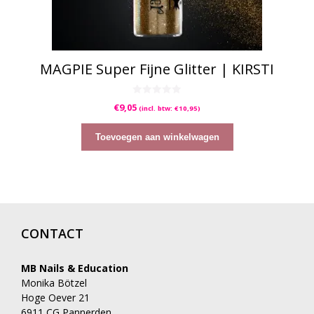
MAGPIE Super Fijne Glitter | KIRSTI
0
€
9,05
(incl. btw:
€
10,95
)
v
a
n
5
Toevoegen aan winkelwagen
CONTACT
MB Nails & Education
Monika Bötzel
Hoge Oever 21
6911 CG Pannerden