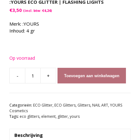
:YOURS ECO GLITTER | FLASHING LIGHTS
€
3,50
(incl. btw:
€
4,24
)
Merk: :YOURS
Inhoud: 4 gr
Op voorraad
-
+
Toevoegen aan winkelwagen
:YOURS
ECO
Glitter
|
Categorieën:
ECO Glitter
,
ECO Glitters
,
Glitters
,
NAIL ART
,
YOURS
Flashing
Cosmetics
Lights
Tags:
eco glitters
,
element
,
glitter
,
yours
aantal
Beschrijving