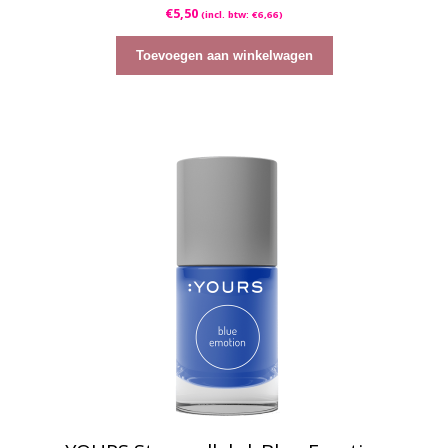
0
€
5,50
(incl. btw:
€
6,66
)
v
a
n
5
Toevoegen aan winkelwagen