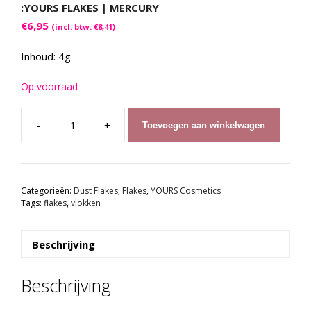
:YOURS FLAKES | MERCURY
€
6,95
(incl. btw:
€
8,41
)
Inhoud: 4g
Op voorraad
-
+
Toevoegen aan winkelwagen
:YOURS
Flakes
|
MERCURY
Categorieën:
Dust Flakes
,
Flakes
,
YOURS Cosmetics
aantal
Tags:
flakes
,
vlokken
Beschrijving
Beschrijving