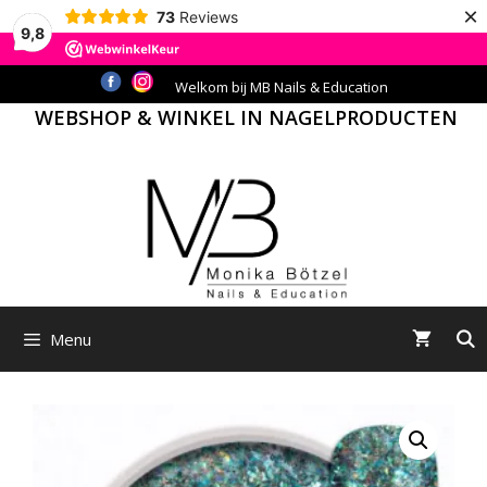
×
73
Reviews
9,8
Ga
Welkom bij MB Nails & Education
naar
WEBSHOP & WINKEL IN NAGELPRODUCTEN
de
inhoud
Menu