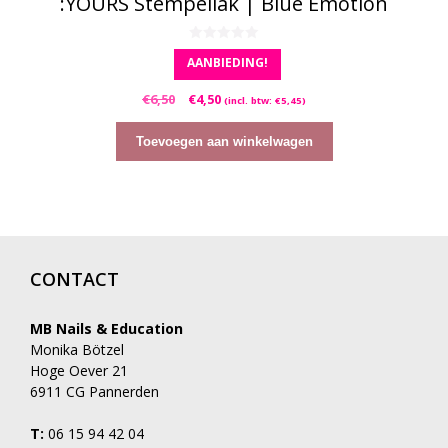
:YOURS Stempellak | Blue Emotion
0
AANBIEDING!
v
a
n
Oorspronkelijke
Huidige
€
6,50
€
4,50
5
(incl. btw:
€
5,45
)
prijs
prijs
was:
is:
Toevoegen aan winkelwagen
€6,50.
€4,50.
CONTACT
MB Nails & Education
Monika Bötzel
Hoge Oever 21
6911 CG Pannerden
T:
06 15 94 42 04