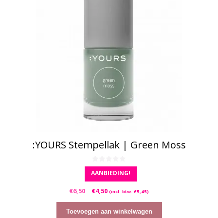
:YOURS Stempellak | Green Moss
0
AANBIEDING!
v
a
n
Oorspronkelijke
Huidige
€
6,50
€
4,50
5
(incl. btw:
€
5,45
)
prijs
prijs
was:
is:
Toevoegen aan winkelwagen