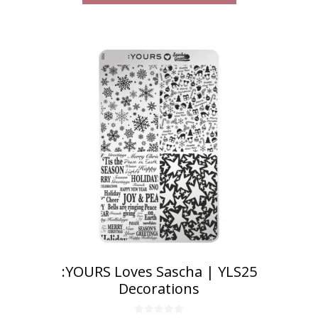
€6,50.
€4,50.
:YOURS Loves Sascha | YLS25
Decorations