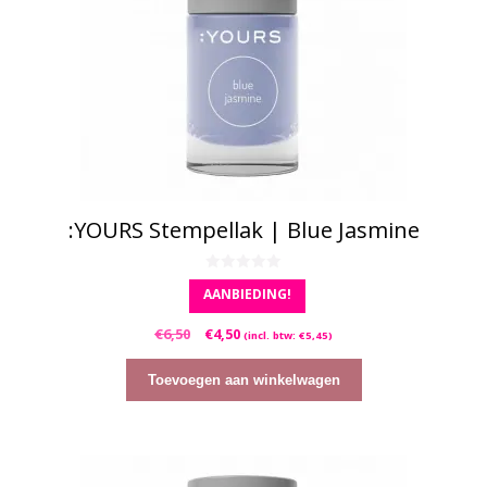
:YOURS Stempellak | Blue Jasmine
0
AANBIEDING!
v
a
n
Oorspronkelijke
Huidige
€
6,50
€
4,50
5
(incl. btw:
€
5,45
)
prijs
prijs
was:
is:
Toevoegen aan winkelwagen
€6,50.
€4,50.