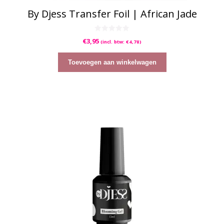
By Djess Transfer Foil | African Jade
0
€
3,95
(incl. btw:
€
4,78
)
v
a
n
5
Toevoegen aan winkelwagen