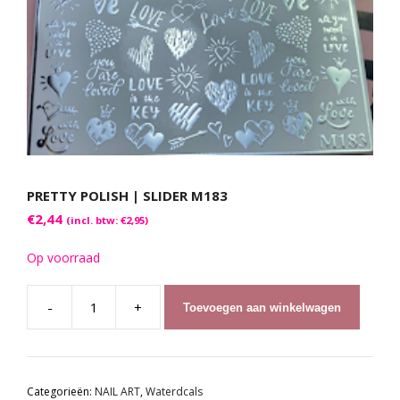
PRETTY POLISH | SLIDER M183
€
2,44
(incl. btw:
€
2,95
)
Op voorraad
-
+
Toevoegen aan winkelwagen
Pretty
Polish
|
Slider
Categorieën:
NAIL ART
,
Waterdcals
M183