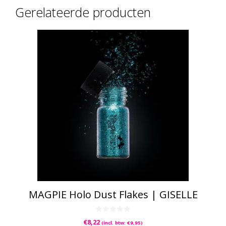
Gerelateerde producten
MAGPIE Holo Dust Flakes | GISELLE
0
€
8,22
(incl. btw:
€
9,95
)
v