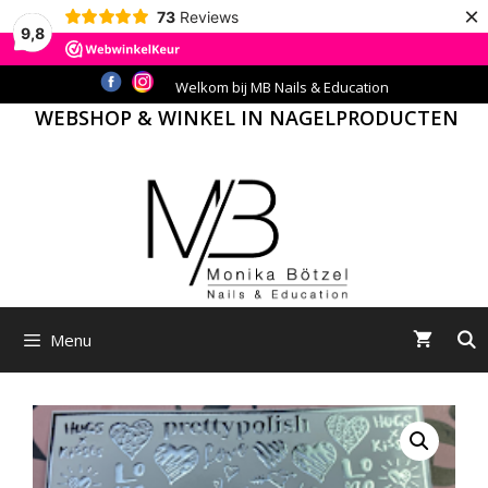
×
73
Reviews
9,8
Ga
Welkom bij MB Nails & Education
naar
WEBSHOP & WINKEL IN NAGELPRODUCTEN
de
inhoud
Menu