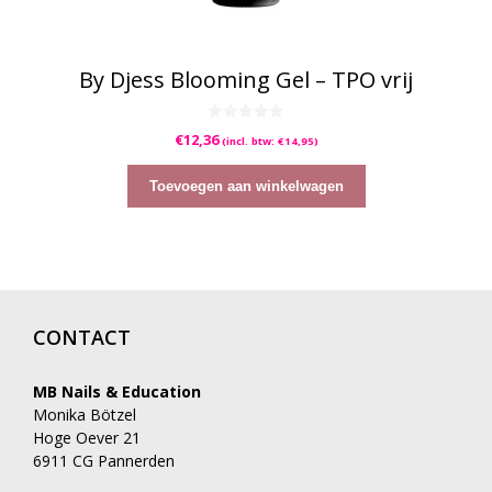
By Djess Blooming Gel – TPO vrij
0
€
12,36
(incl. btw:
€
14,95
)
v
a
n
5
Toevoegen aan winkelwagen
CONTACT
MB Nails & Education
Monika Bötzel
Hoge Oever 21
6911 CG Pannerden