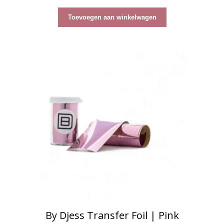
a
n
5
Toevoegen aan winkelwagen
By Djess Transfer Foil | Pink